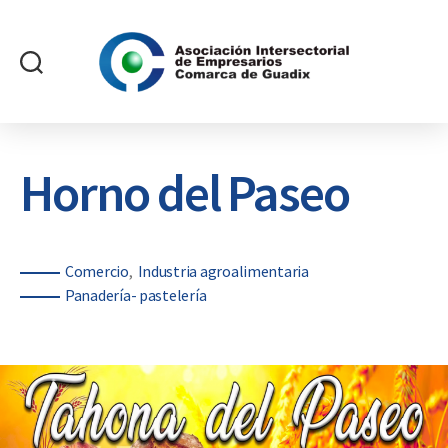
Asociación
Intersectorial
de
Empresarios
Horno del Paseo
Comarca
de
Guadix
Categorías
Comercio
Industria agroalimentaria
Panadería- pastelería