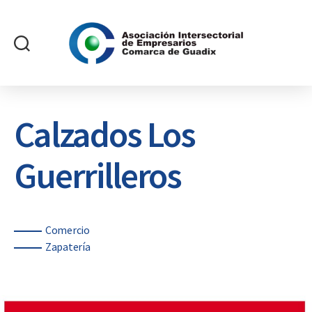
Asociación
Intersectorial
de
Empresarios
Calzados Los
Comarca
de
Guerrilleros
Guadix
Categorías
Comercio
Zapatería