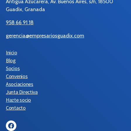
Antigua Azucarera, Av. Buenos Aires, s/n, 18500
Guadix, Granada
958 66 91 18
gerencia@empresariosguadix.com
Inicio
Blog
Socios
Convenios
Asociaciones
Junta Directiva
Hazte socio
Contacto
Facebook