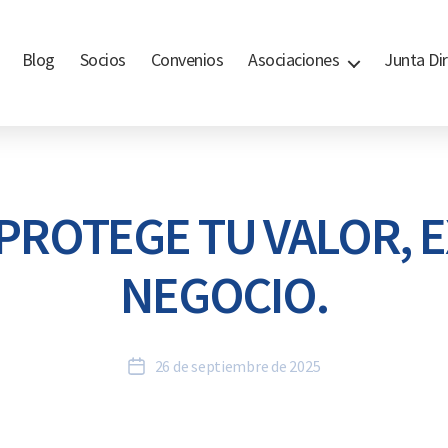
Blog
Socios
Convenios
Asociaciones
Junta Dir
PROTEGE TU VALOR, 
NEGOCIO.
26 de septiembre de 2025
Fecha
de
la
entrada