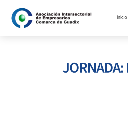
Inicio
Asociación
Intersectorial
de
Empresarios
Comarca
JORNADA: 
de
Guadix