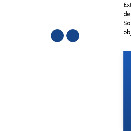
Ext
de
So
obj