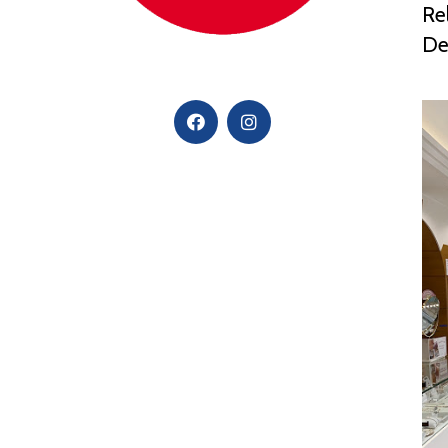
Rel
De