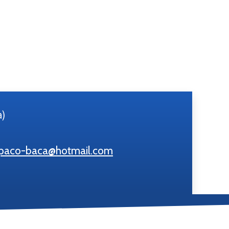
a)
paco-baca@hotmail.com