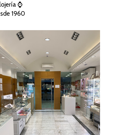
ojería ⌚️
sde 1960