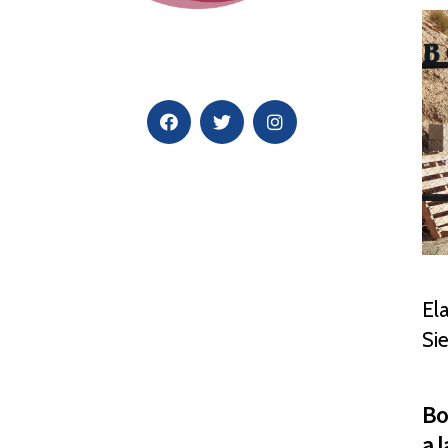
El
Si
Bo
a 